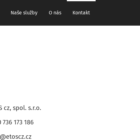
Naše služby
O nás
Kontakt
 cz, spol. s.r.o.
 736 173 186
o@etoscz.cz