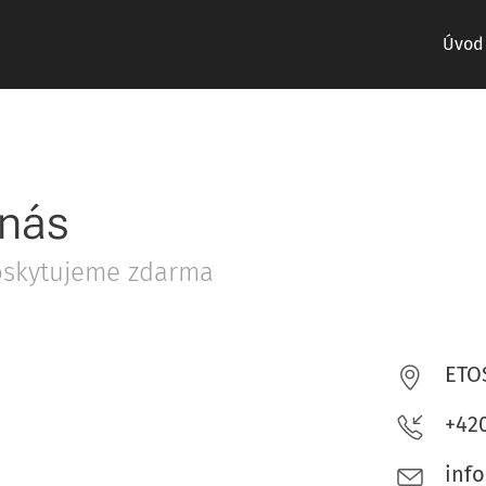
Úvod
 nás
oskytujeme zdarma
ETOS
+420
inf